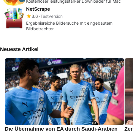
Kostenloser leistungsstarker Downloader für Mac
NetScrape
3.6
Testversion
Ergebnisreiche Bildersuche mit eingebautem
Bildbetrachter
Neueste Artikel
Die Übernahme von EA durch Saudi-Arabien
Zen