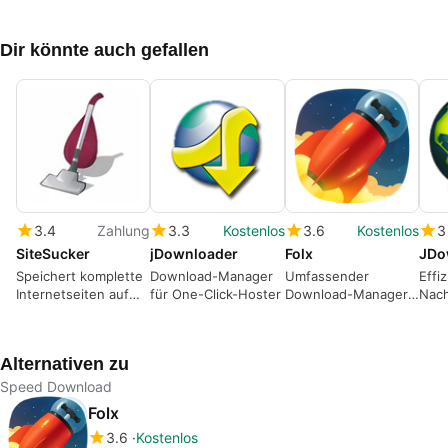
Dir könnte auch gefallen
3.4
Zahlung
3.3
Kostenlos
3.6
Kostenlos
3
SiteSucker
jDownloader
Folx
JDo
Speichert komplette
Download-Manager
Umfassender
Effi
Internetseiten auf
für One-Click-Hoster
Download-Manager
Nach
der Festplatte
für Mac
JDo
Alternativen zu
Speed Download
Folx
3.6
Kostenlos